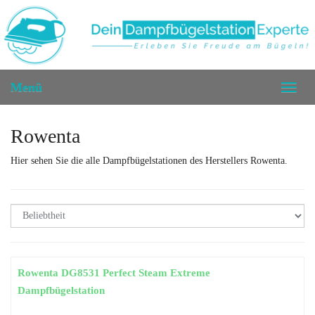
Skip
to
main
content
Menü
Toggl
naviga
Rowenta
Hier sehen Sie die alle Dampfbügelstationen des Herstellers Rowenta.
Rowenta DG8531 Perfect Steam Extreme
Dampfbügelstation