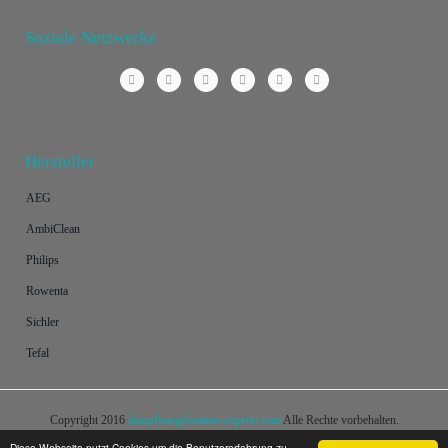
Soziale Netzwerke
Hersteller
AEG
AmbiClean
Philips
Rowenta
Sichler
Tefal
Copyright 2016
dampfbuegelstation-experte.com
Alle Rechte vorbehalten.
Diese Webseite nutzt Cookies um die Benutzererfahrung zu