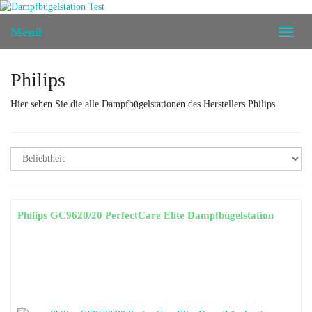
Skip
to
Menü
Toggl
main
naviga
content
Philips
Hier sehen Sie die alle Dampfbügelstationen des Herstellers Philips.
Philips GC9620/20 PerfectCare Elite Dampfbügelstation