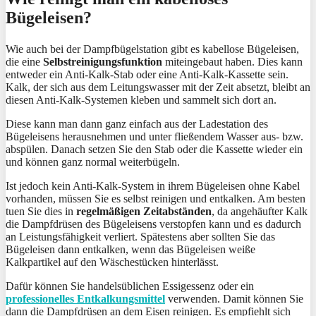
Bügeleisen?
Wie auch bei der Dampfbügelstation gibt es kabellose Bügeleisen,
die eine
Selbstreinigungsfunktion
miteingebaut haben. Dies kann
entweder ein Anti-Kalk-Stab oder eine Anti-Kalk-Kassette sein.
Kalk, der sich aus dem Leitungswasser mit der Zeit absetzt, bleibt an
diesen Anti-Kalk-Systemen kleben und sammelt sich dort an.
Diese kann man dann ganz einfach aus der Ladestation des
Bügeleisens herausnehmen und unter fließendem Wasser aus- bzw.
abspülen. Danach setzen Sie den Stab oder die Kassette wieder ein
und können ganz normal weiterbügeln.
Ist jedoch kein Anti-Kalk-System in ihrem Bügeleisen ohne Kabel
vorhanden, müssen Sie es selbst reinigen und entkalken. Am besten
tuen Sie dies in
regelmäßigen Zeitabständen
, da angehäufter Kalk
die Dampfdrüsen des Bügeleisens verstopfen kann und es dadurch
an Leistungsfähigkeit verliert. Spätestens aber sollten Sie das
Bügeleisen dann entkalken, wenn das Bügeleisen weiße
Kalkpartikel auf den Wäschestücken hinterlässt.
Dafür können Sie handelsüblichen Essigessenz oder ein
professionelles Entkalkungsmittel
verwenden. Damit können Sie
dann die Dampfdrüsen an dem Eisen reinigen. Es empfiehlt sich