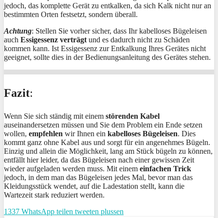
jedoch, das komplette Gerät zu entkalken, da sich Kalk nicht nur an
bestimmten Orten festsetzt, sondern überall.
Achtung
: Stellen Sie vorher sicher, dass Ihr kabelloses Bügeleisen
auch
Essigessenz verträgt
und es dadurch nicht zu Schäden
kommen kann. Ist Essigessenz zur Entkalkung Ihres Gerätes nicht
geeignet, sollte dies in der Bedienungsanleitung des Gerätes stehen.
Fazit
:
Wenn Sie sich ständig mit einem
störenden Kabel
auseinandersetzen müssen und Sie dem Problem ein Ende setzen
wollen,
empfehlen
wir Ihnen ein
kabelloses Bügeleisen
. Dies
kommt ganz ohne Kabel aus und sorgt für ein angenehmes Bügeln.
Einzig und allein die Möglichkeit, lang am Stück bügeln zu können,
entfällt hier leider, da das Bügeleisen nach einer gewissen Zeit
wieder aufgeladen werden muss. Mit einem
einfachen Trick
jedoch, in dem man das Bügeleisen jedes Mal, bevor man das
Kleidungsstück wendet, auf die Ladestation stellt, kann die
Wartezeit stark reduziert werden.
1337
WhatsApp
teilen
tweeten
plussen