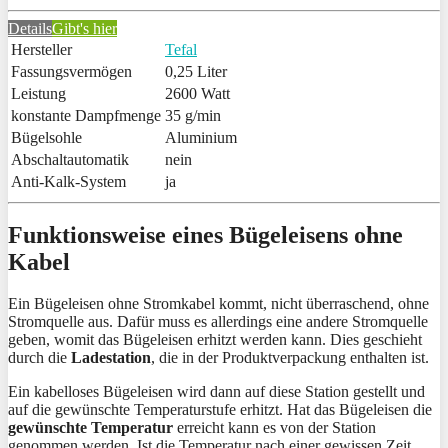
Details
Gibt's hier
Hersteller
Tefal
Fassungsvermögen
0,25 Liter
Leistung
2600 Watt
konstante Dampfmenge
35 g/min
Bügelsohle
Aluminium
Abschaltautomatik
nein
Anti-Kalk-System
ja
Funktionsweise eines Bügeleisens ohne
Kabel
Ein Bügeleisen ohne Stromkabel kommt, nicht überraschend, ohne
Stromquelle aus. Dafür muss es allerdings eine andere Stromquelle
geben, womit das Bügeleisen erhitzt werden kann. Dies geschieht
durch die
Ladestation
, die in der Produktverpackung enthalten ist.
Ein kabelloses Bügeleisen wird dann auf diese Station gestellt und
auf die gewünschte Temperaturstufe erhitzt. Hat das Bügeleisen die
gewünschte Temperatur
erreicht kann es von der Station
genommen werden. Ist die Temperatur nach einer gewissen Zeit