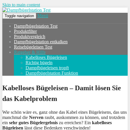
Skip to main content
Menü
Toggle navigation
Dampfbügelstation Test
Produktfilter
Produktvergleich
Dampfbügelstation entkalken
Reisebügeleisen Test
Ratgeber & Hilfe
Kabelloses Bügeleisen
Richtig bügeln
Dampfbügeleisen tropft
Dampfbügelstation Funktion
Kabelloses Bügeleisen – Damit lösen Sie
das Kabelproblem
Wie schön wäre es, ganz ohne das Kabel eines Bügeleisens, das uns
manchmal die
Nerven
raubt, auskommen zu können, und trotzdem
ein
sehr gutes Bügelergebnis
zu erreichen? Ein
kabelloses
Bügeleisen
lässt diese Bedenken verschwinden!