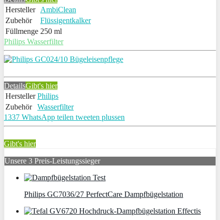
Hersteller
AmbiClean
Zubehör
Flüssigentkalker
Füllmenge
250 ml
Philips Wasserfilter
Details
Gibt's hier
Hersteller
Philips
Zubehör
Wasserfilter
1337
WhatsApp
teilen
tweeten
plussen
Gibt's hier
Unsere 3 Preis-Leistungssieger
Philips GC7036/27 PerfectCare Dampfbügelstation