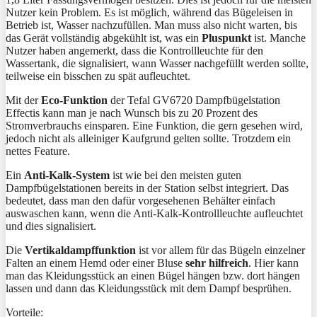
Nutzer kein Problem. Es ist möglich, während das Bügeleisen in
Betrieb ist, Wasser nachzufüllen. Man muss also nicht warten, bis
das Gerät vollständig abgekühlt ist, was ein
Pluspunkt
ist. Manche
Nutzer haben angemerkt, dass die Kontrollleuchte für den
Wassertank, die signalisiert, wann Wasser nachgefüllt werden sollte,
teilweise ein bisschen zu spät aufleuchtet.
Mit der
Eco-Funktion
der Tefal GV6720 Dampfbügelstation
Effectis kann man je nach Wunsch bis zu 20 Prozent des
Stromverbrauchs einsparen. Eine Funktion, die gern gesehen wird,
jedoch nicht als alleiniger Kaufgrund gelten sollte. Trotzdem ein
nettes Feature.
Ein
Anti-Kalk-System
ist wie bei den meisten guten
Dampfbügelstationen bereits in der Station selbst integriert. Das
bedeutet, dass man den dafür vorgesehenen Behälter einfach
auswaschen kann, wenn die Anti-Kalk-Kontrollleuchte aufleuchtet
und dies signalisiert.
Die
Vertikaldampffunktion
ist vor allem für das Bügeln einzelner
Falten an einem Hemd oder einer Bluse
sehr hilfreich
. Hier kann
man das Kleidungsstück an einen Bügel hängen bzw. dort hängen
lassen und dann das Kleidungsstück mit dem Dampf besprühen.
Vorteile: