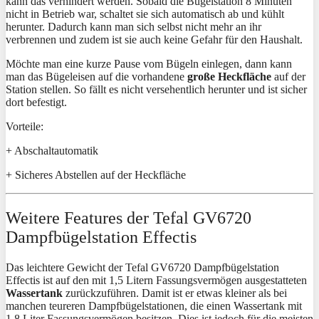
kann das verhindert werden. Sobald die Bügelstation 8 Minuten
nicht in Betrieb war, schaltet sie sich automatisch ab und kühlt
herunter. Dadurch kann man sich selbst nicht mehr an ihr
verbrennen und zudem ist sie auch keine Gefahr für den Haushalt.
Möchte man eine kurze Pause vom Bügeln einlegen, dann kann
man das Bügeleisen auf die vorhandene
große Heckfläche
auf der
Station stellen. So fällt es nicht versehentlich herunter und ist sicher
dort befestigt.
Vorteile:
+ Abschaltautomatik
+ Sicheres Abstellen auf der Heckfläche
Weitere Features der Tefal GV6720
Dampfbügelstation Effectis
Das leichtere Gewicht der Tefal GV6720 Dampfbügelstation
Effectis ist auf den mit 1,5 Litern Fassungsvermögen ausgestatteten
Wassertank
zurückzuführen. Damit ist er etwas kleiner als bei
manchen teureren Dampfbügelstationen, die einen Wassertank mit
1,8 Liter Fassungsvermögen besitzen. Dies ist jedoch für die meisten