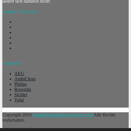
ändert sich dadurch nicht!
Soziale Netzwerke
Hersteller
AEG
AmbiClean
Philips
Rowenta
Sichler
Tefal
Copyright 2016
dampfbuegelstation-experte.com
Alle Rechte
vorbehalten.
Impressum