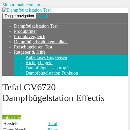
Skip to main content
Menü
Toggle navigation
Dampfbügelstation Test
Produktfilter
Produktvergleich
Dampfbügelstation entkalken
Reisebügeleisen Test
Ratgeber & Hilfe
Kabelloses Bügeleisen
Richtig bügeln
Dampfbügeleisen tropft
Dampfbügelstation Funktion
Tefal GV6720
Dampfbügelstation Effectis
Gibt's hier
Hersteller
Tefal
Dampfdruck
5 bar