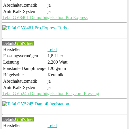
Abschaltautomatik
ja
Anti-Kalk-System
ja
Tefal GV8461 Dampfbügelstation Pro Express
Details
Gibt's hier
Hersteller
Tefal
Fassungsvermögen
1,8 Liter
Leistung
2.200 Watt
konstante Dampfmenge
120 g/min
Bügelsohle
Keramik
Abschaltautomatik
ja
Anti-Kalk-System
ja
Tefal GV5245 Dampfbügelstation Easycord Pressing
Details
Gibt's hier
Hersteller
Tefal