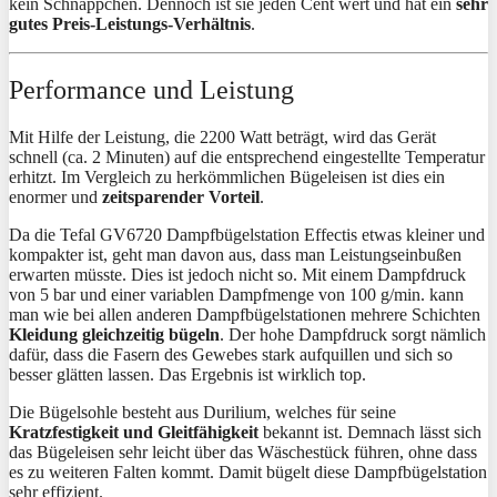
kein Schnäppchen. Dennoch ist sie jeden Cent wert und hat ein
sehr
gutes Preis-Leistungs-Verhältnis
.
Performance und Leistung
Mit Hilfe der Leistung, die 2200 Watt beträgt, wird das Gerät
schnell (ca. 2 Minuten) auf die entsprechend eingestellte Temperatur
erhitzt. Im Vergleich zu herkömmlichen Bügeleisen ist dies ein
enormer und
zeitsparender Vorteil
.
Da die Tefal GV6720 Dampfbügelstation Effectis etwas kleiner und
kompakter ist, geht man davon aus, dass man Leistungseinbußen
erwarten müsste. Dies ist jedoch nicht so. Mit einem Dampfdruck
von 5 bar und einer variablen Dampfmenge von 100 g/min. kann
man wie bei allen anderen Dampfbügelstationen mehrere Schichten
Kleidung gleichzeitig bügeln
. Der hohe Dampfdruck sorgt nämlich
dafür, dass die Fasern des Gewebes stark aufquillen und sich so
besser glätten lassen. Das Ergebnis ist wirklich top.
Die Bügelsohle besteht aus Durilium, welches für seine
Kratzfestigkeit und Gleitfähigkeit
bekannt ist. Demnach lässt sich
das Bügeleisen sehr leicht über das Wäschestück führen, ohne dass
es zu weiteren Falten kommt. Damit bügelt diese Dampfbügelstation
sehr effizient.