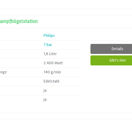
Dampfbügelstation
Philips
7 bar
Details
1,8 Liter
Gibt's hier
2.400 Watt
enge
140 g/min
Edelstahl
ja
ja