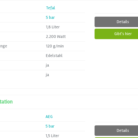
Tefal
5 bar
Details
1,8 Liter
Gibt's hier
2.200 Watt
enge
120 g/min
Edelstahl
ja
ja
ation
AEG
5 bar
Details
1,5 Liter