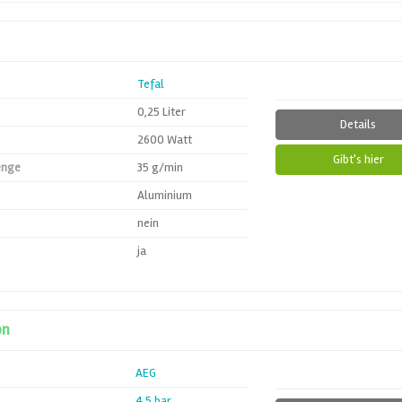
Tefal
0,25 Liter
Details
2600 Watt
Gibt's hier
enge
35 g/min
Aluminium
nein
ja
on
AEG
4,5 bar