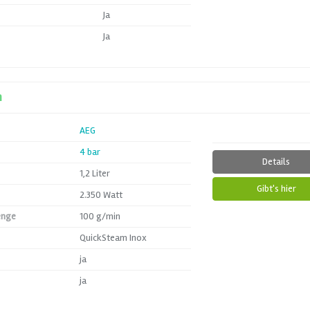
Ja
Ja
n
AEG
4 bar
Details
1,2 Liter
Gibt's hier
2.350 Watt
enge
100 g/min
QuickSteam Inox
ja
ja