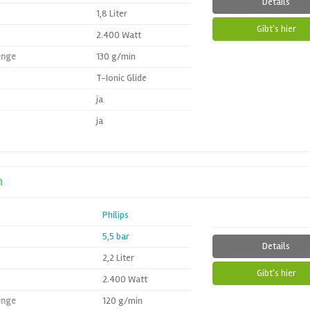
Details
1,8 Liter
Gibt's hier
2.400 Watt
enge
130 g/min
T-Ionic Glide
ja
ja
n
Philips
5,5 bar
Details
2,2 Liter
Gibt's hier
2.400 Watt
enge
120 g/min