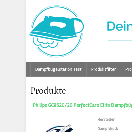
Skip
to
main
content
Dampfbügelstation Test
Produktfilter
Pro
Produkte
Philips GC9620/20 PerfectCare Elite Dampfbü
Hersteller
Dampfdruck