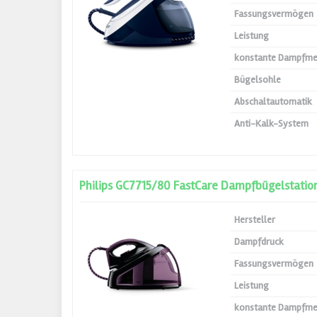
Fassungsvermögen
Leistung
konstante Dampfm
Bügelsohle
Abschaltautomatik
Anti-Kalk-System
Philips GC7715/80 FastCare Dampfbügelstatio
Hersteller
Dampfdruck
Fassungsvermögen
Leistung
konstante Dampfm