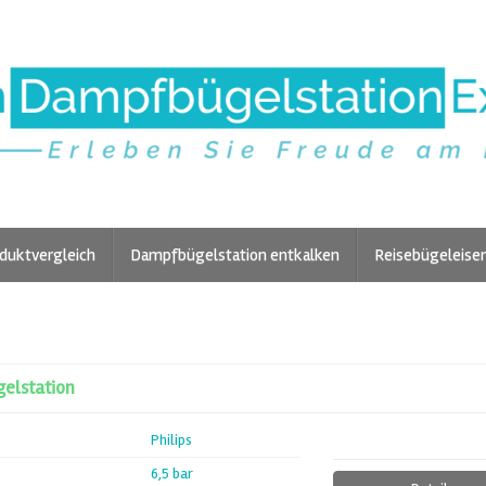
duktvergleich
Dampfbügelstation entkalken
Reisebügeleise
gelstation
Philips
6,5 bar