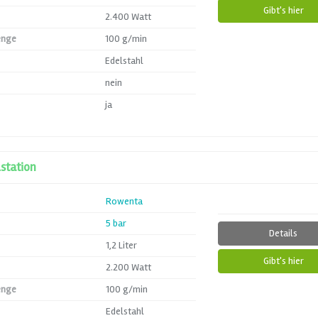
Gibt's hier
2.400 Watt
enge
100 g/min
Edelstahl
nein
ja
station
Rowenta
5 bar
Details
1,2 Liter
Gibt's hier
2.200 Watt
enge
100 g/min
Edelstahl