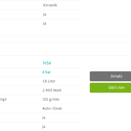
Keramik
ja
ja
Tefal
6 bar
Details
1,8 Liter
Gibt's hier
2.400 Watt
enge
120 g/min
Auto-Clean
ja
ja